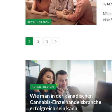
By
Mi
Mit d
eine 
RETAIL-DESIGN
Next
1
2
3
RETAIL-DESIGN
Wie man in der kanadischen
Cannabis-Einzelhandelsbranche
erfolgreich sein kann