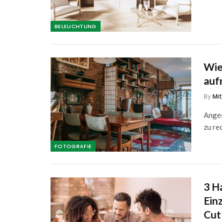
BELEUCHTUNG
Wie
auf
By
Mi
Anges
zu re
FOTOGRAFIE
3 H
Ein
Cut