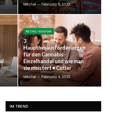
Mitchel
February 5, 2023
RETAIL-DESIGN
3
Hauptherausforderungen
für den Cannabis-
al
Einzelhandel und wie man
sie meistert • Cutler
Mitchel
February 4, 2023
IM TREND