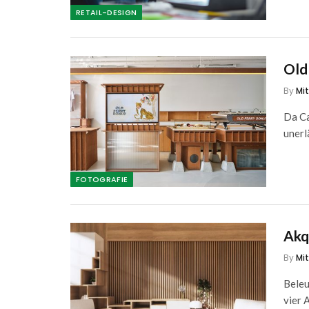
RETAIL-DESIGN
Old
By
Mi
Da Ca
unerl
FOTOGRAFIE
Akq
By
Mi
Beleu
vier 