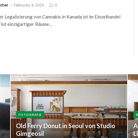
tchel
February 4, 2023
0
er Legalisierung von Cannabis in Kanada ist im Einzelhandel
Flut einzigartiger Räume…
FOTOGRAFIE
Old Ferry Donut in Seoul von Studio
A
Gimgeosil
L