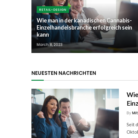
RETAIL-DESIGN
Wie man in der kanadischen Cannabis-
Einzelhandelsbranche erfolgreich sein
kann
March 8, 2023
NEUESTEN NACHRICHTEN
Wie
Ein
By
Mi
Seit 
Oktob