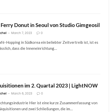
 Ferry Donut in Seoul von Studio Gimgeosil
tchel
March 7, 2023
0
fé-Hopping in Südkorea ein beliebter Zeitvertreib ist, ist es
ässlich, dass die Inneneinrichtung…
uisitionen im 2. Quartal 2023 | LightNOW
tchel
March 6, 2023
0
chtungsindustrie Hier ist eine kurze Zusammenfassung von
Akquisitionen und zwei Schließungen, die im…