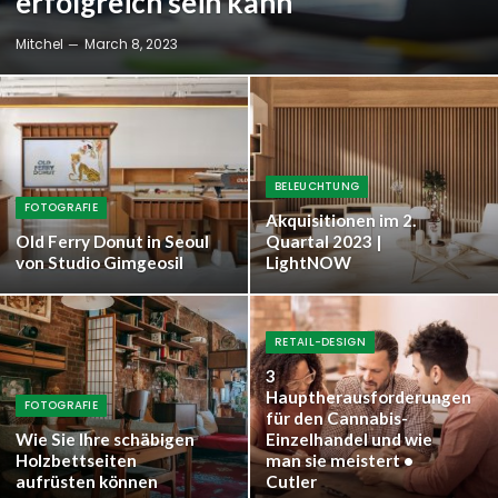
erfolgreich sein kann
Mitchel
March 8, 2023
BELEUCHTUNG
FOTOGRAFIE
Akquisitionen im 2.
Old Ferry Donut in Seoul
Quartal 2023 |
von Studio Gimgeosil
LightNOW
RETAIL-DESIGN
3
Hauptherausforderungen
FOTOGRAFIE
für den Cannabis-
Wie Sie Ihre schäbigen
Einzelhandel und wie
Holzbettseiten
man sie meistert •
aufrüsten können
Cutler