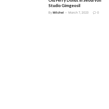
Old Ferry Donut in Seoul von
Studio Gimgeosil
By
Mitchel
March 7, 2023
0